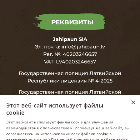
РЕКВИЗИТЫ
Jahipaun SIA
Эл. почта:
info@jahipaun.lv
Рег. №: 40203246657
VAT: LV40203246657
Государственная полиция Латвийской
Республики лицензия № 4-2025
Государственная полиция Латвийской
Республики, лицензия № 8-2020
×
Этот веб-сайт использует файлы
cookie
LATVIAN
Этот веб-сайт использует файлы cookie для улучшения
взаимодействия с пользователем. Используя наш веб-сайт, вы
ИНФОРМАЦИЯ
ENGLISH
соглашаетесь на использование всех файлов cookie в
соответствии с нашей Политикой в ​​отношении файлов cookie.